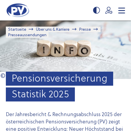
Zum
Zur
Seiteninhalt
Navigation
springen
springen
Startseite
Über uns & Karriere
Presse
Presse­aussendungen
Pensionsversicherung
Statistik 2025
Der Jahresbericht & Rechnungsabschluss 2025 der
österreichischen Pensionsversicherung (PV) zeigt
eine positive Entwicklung: Neuer Höchststand bei