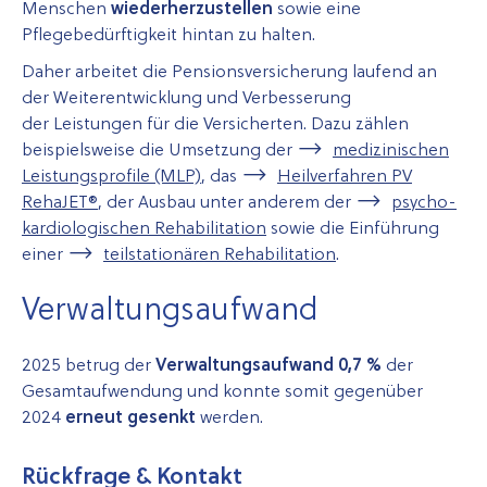
Menschen
wiederherzustellen
sowie eine
Pflegebedürftigkeit hintan zu halten.
Daher arbeitet die Pensionsversicherung laufend an
der Weiterentwicklung und Verbesserung
der Leistungen für die Versicherten. Dazu zählen
beispielsweise die Umsetzung der
medi­zin­ischen
Leist­ungs­profile (MLP)
, das
Heil­ver­fah­ren PV
RehaJET®
, der Ausbau unter anderem der
psycho­
kardio­log­ischen Reha­bilitation
sowie die Einführung
einer
teil­station­ären Reha­bilitation
.
Verwaltungsaufwand
2025 betrug der
Verwaltungsaufwand 0,7 %
der
Gesamtaufwendung und konnte somit gegenüber
2024
erneut gesenkt
werden.
Rückfrage & Kontakt