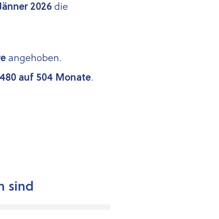
 Jänner 2026
die
re
ange­ho­ben.
480 auf 504 M
onate
.
n sind