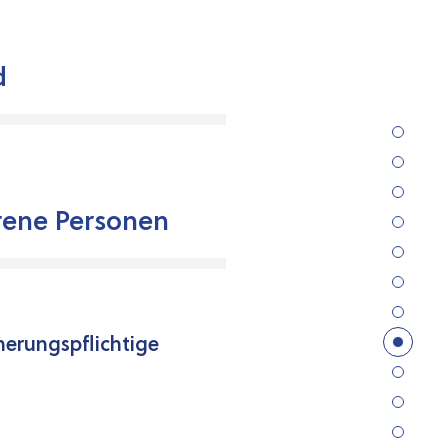
d
rene Personen
herungspflichtige