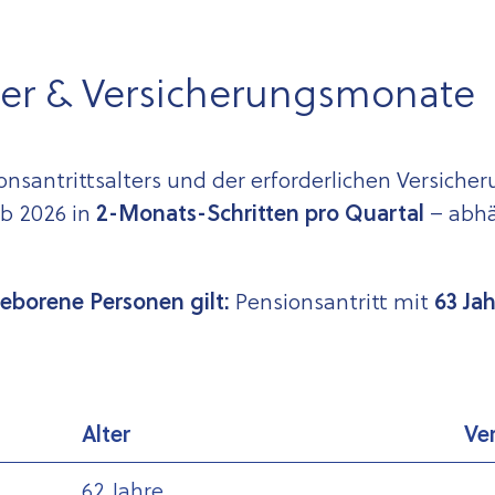
r & Versicher­ungs­monate
onsantrittsalters und der erforderlichen Versiche
ab 2026 in
2-Monats-Schritten pro Quartal
– abh
geborene Personen gilt:
Pensionsantritt mit
63 Ja
Alter
Ve
62 Jahre