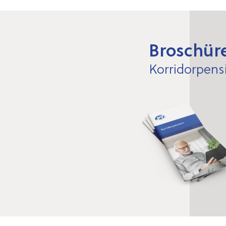
Broschür
Korridorpens