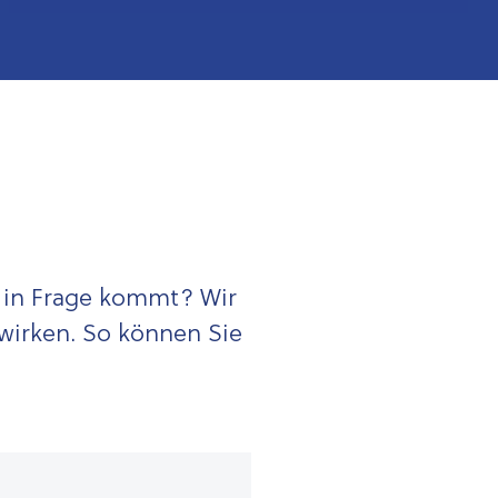
Schrittweise Anhebung
Pensionsantrag
Abschläge
Altersteilzeit
Persönliche Beratung
e in Frage kommt? Wir
Wegfall der Pension
swirken. So können Sie
Häufige Fragen