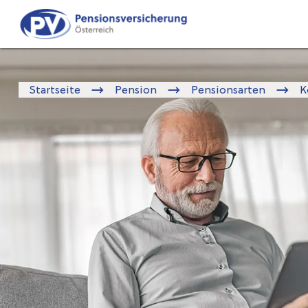
Zum
Zur
Seiteninhalt
Navigation
springen
springen
Startseite
Pension
Pensionsarten
K