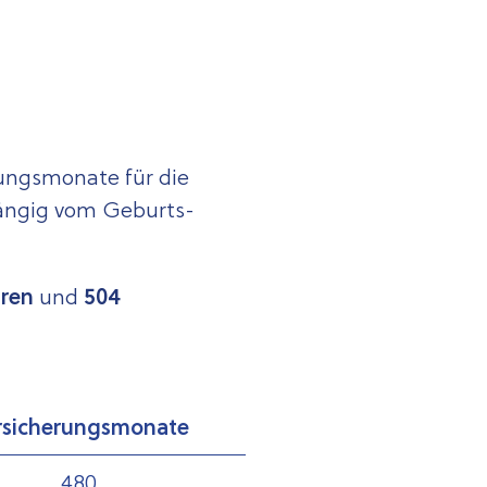
rungsmonate für die
ängig vom Geburts­
hren
und
504
rsicherungsmonate
480