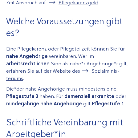
Zeit Anspruch auf
Pflegekarenzgeld
.
Welche Voraus­setzungen gibt
es?
Eine Pflegekarenz oder Pflegeteilzeit können Sie für
nahe Angehörige
vereinbaren. Wer im
arbeitsrechtlichen
Sinn als nahe*r Ange­hörige­*r gilt,
erfahren Sie auf der Website des
Sozial­minis­
teriums
.
Die*der nahe Angehörige muss mindestens eine
Pflegestufe 3
haben. Für
demenziell erkrankte
oder
minderjährige nahe Angehörige
gilt
Pflegestufe 1
.
Schriftliche Verein­barung mit
Arbeitgeber*in