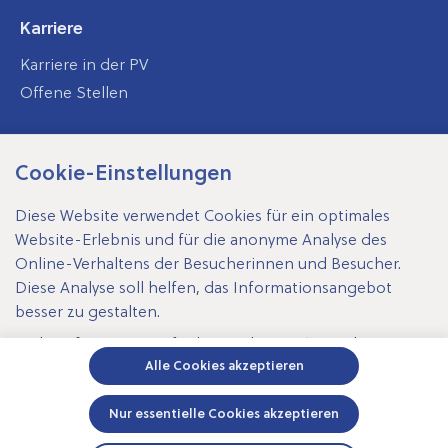
Karriere
Karriere in der PV
Offene Stellen
Cookie-Einstellungen
SV-Träger
Diese Website verwendet Cookies für ein optimales
Website-Erlebnis und für die anonyme Analyse des
Online-Verhaltens der Besucherinnen und Besucher.
Diese Analyse soll helfen, das Informationsangebot
Impressum
besser zu gestalten.
Datenschutz
Mehr Informationen finden Sie hier:
Cookie-
Erklärung
Datenschutz-Erklärung
Impressum
Alle Cookies akzeptieren
Cookie-Erklärung
Die Einstellungen können Sie jederzeit bei
Barrierefreiheit
Nur essentielle Cookies akzeptieren
den
Cookie-Einstellungen
ändern.