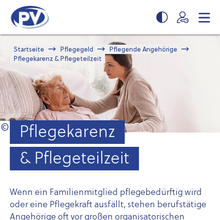
Zum
Zur
Seiteninhalt
Navigation
springen
springen
Startseite
Pflegegeld
Pflegende Angehörige
Pflegekarenz & Pflegeteilzeit
Pflege­karenz
& Pflege­teilzeit
Wenn ein Familienmitglied pflegebedürftig wird
oder eine Pflegekraft ausfällt, stehen berufstätige
Angehörige oft vor großen organisatorischen