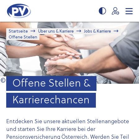
Zum
Zur
Seiteninhalt
Navigation
springen
springen
Startseite
Über uns & Karriere
Jobs & Karriere
Offene Stellen
Offene Stellen &
Karrierechancen
Entdecken Sie unsere aktuellen Stellenangebote
und starten Sie Ihre Karriere bei der
Pensionsversicherung Österreich. Werden Sie Teil