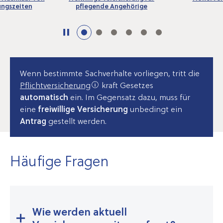
ungszeiten
pflegende Angehörige
Wenn bestimmte Sachverhalte vorliegen, tritt die
Pflichtversicherung
kraft
Gesetzes
automatisch
ein. Im Gegensatz dazu, muss für
eine
freiwillige Versicherung
unbedingt ein
Antrag
gestellt werden.
Häufige Fragen
Wie werden aktuell