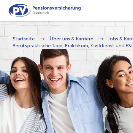
Zum
Zur
Seiteninhalt
Navigation
springen
springen
Startseite
Über uns & Karriere
Jobs & Karr
Berufspraktische Tage, Praktikum, Zivildienst und FSJ