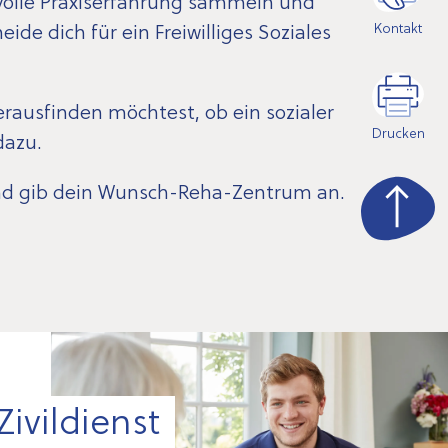
volle Praxiserfahrung sammeln und
Kontakt
de dich für ein Freiwilliges Soziales
erausfinden möchtest, ob ein sozialer
Drucken
dazu.
d gib dein Wunsch-Reha-Zentrum an.
Zivildienst