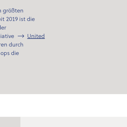
n größten
t 2019 ist die
der
tiative
United
ren durch
ops die