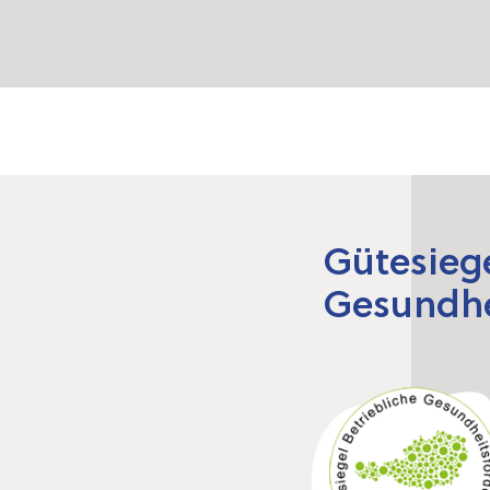
Gütesiege
Gesundhe