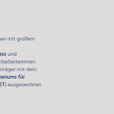
 wir mit großem
ness
und
itarbeiterinnen.
gsträger mit dem
eriums für
ET
)
ausgezeichnet.