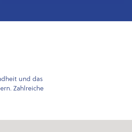
Ausbildungsbetrieb
Tabakfrei
QMV Easy Living®
Miliz Gütesiegel
ndheit und das
ern. Zahlreiche