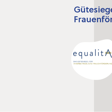
Gütesiege
Frauenfö