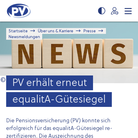
Zum
Zur
Seiteninhalt
Navigation
springen
springen
Startseite
Über uns & Karriere
Presse
Newsmeldungen
PV erhält erneut
equalitA-Gütesiegel
Die Pensionsversicherung (PV) konnte sich
erfolgreich für das equalitA-Gütesiegel re-
zertifizieren. Die Auszeichnung des