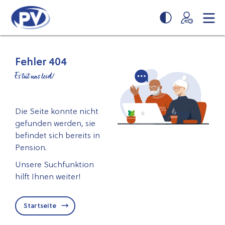
Zum
Zur
Seiteninhalt
Navigation
springen
springen
Fehler 404
Es tut uns leid!
Die Seite konnte nicht
gefunden werden, sie
befindet sich bereits in
Pension.
Unsere Suchfunktion
hilft Ihnen weiter!
Startseite