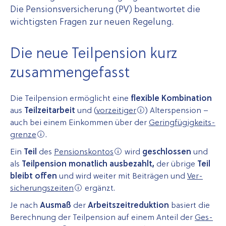
Die Pensionsversicherung (PV) beantwortet die
wichtigsten Fragen zur neuen Regelung.
Die neue Teilpension kurz
zusammengefasst
Die Teilpension ermöglicht eine
flexible Kombination
aus
Teilzeitarbeit
und (
vorzeitiger
) Alterspension –
auch bei einem Einkommen über der
Gering­fügig­keits­
grenze
.
Ein
Teil
des
Pensionskontos
wird
geschlossen
und
als
Teilpension monatlich ausbezahlt,
der übrige
Teil
bleibt offen
und wird weiter mit Beiträgen und
Ver­
sicher­ungs­zeiten
ergänzt.
Je nach
Ausmaß
der
Arbeitszeitreduktion
basiert die
Berechnung der Teilpension auf einem Anteil der
Ges­