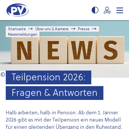
Zum
Zur
Seiteninhalt
Navigation
springen
springen
Startseite
Über uns & Karriere
Presse
Newsmeldungen
Teilpension 2026:
Fragen & Antworten
Halb arbeiten, halb in Pension: Ab dem 1. Jänner
2026 gibt es mit der Teilpension ein neues Modell
für einen gleitenden Übergang in den Ruhestand.