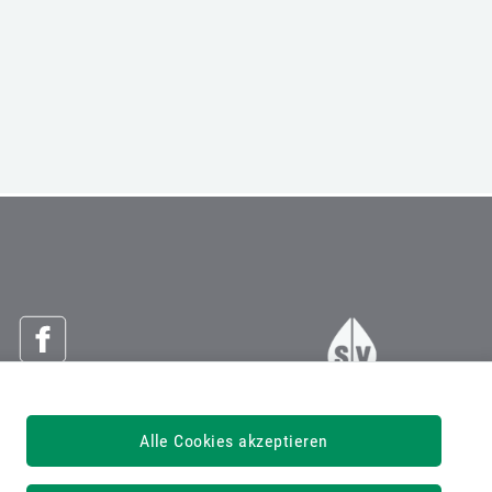
Österreichische Sozialversicherung
Alle Cookies akzeptieren
Dachverband der Sozialversicherungsträger
1030 Wien, Kundmanngasse 21