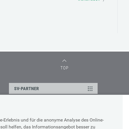
TOP
SV-PARTNER
DATENSCHUTZ
e-Erlebnis und für die anonyme Analyse des Online-
g
Cookie-Erklärung
soll helfen, das Informationsangebot besser zu