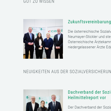
GUT ZU WISSEN
Zukunftsvereinbarung
Die österreichische Sozial
Neumayer-Stickler und ste
Österreichische Ärztekam
niedergelassener Ärzte E
NEUIGKEITEN AUS DER SOZIALVERSICHERU
Dachverband der Sozia
Heilmittelreport vor
Der Dachverband der Sozia