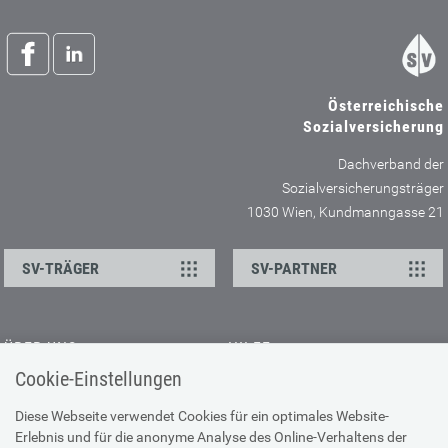
Österreichische
Sozialversicherung
Dachverband der
Sozialversicherungsträger
1030 Wien, Kundmanngasse 21
SV-TRÄGER
SV-PARTNER
ÜBER UNS
HILFE
Cookie-Einstellungen
Kontakt
Barrierefreiheitserklärung
Offene Stellen
Browser-Info & Sicherheit
Diese Webseite verwendet Cookies für ein optimales Website-
Erlebnis und für die anonyme Analyse des Online-Verhaltens der
Presse
Hilfe zur Suche