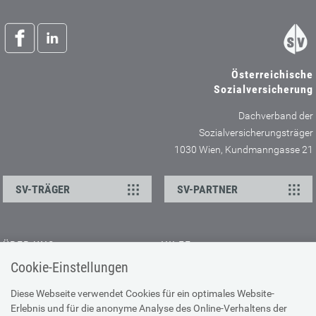
Österreichische
Sozialversicherung
Dachverband der
Sozialversicherungsträger
1030 Wien, Kundmanngasse 21
SV-TRÄGER
SV-PARTNER
ÜBER UNS
HILFE
Cookie-Einstellungen
Kontakt
Barrierefreiheitserklärung
Offene Stellen
Browser-Info & Sicherheit
Diese Webseite verwendet Cookies für ein optimales Website-
Erlebnis und für die anonyme Analyse des Online-Verhaltens der
Presse
Hilfe zur Suche