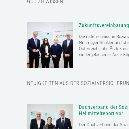
GUT ZU WISSEN
Zukunftsvereinbarung
Die österreichische Sozial
Neumayer-Stickler und ste
Österreichische Ärztekam
niedergelassener Ärzte E
NEUIGKEITEN AUS DER SOZIALVERSICHERU
Dachverband der Sozia
Heilmittelreport vor
Der Dachverband der Sozia