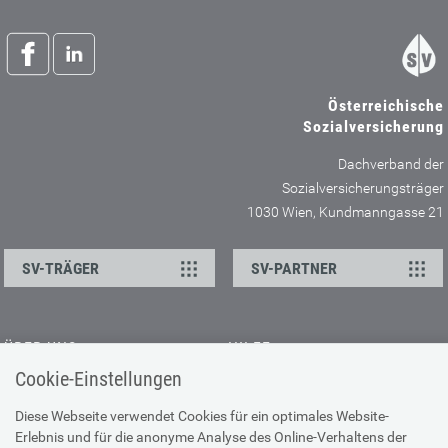
Österreichische
Sozialversicherung
Dachverband der
Sozialversicherungsträger
1030 Wien, Kundmanngasse 21
SV-TRÄGER
SV-PARTNER
ÜBER UNS
HILFE
Cookie-Einstellungen
Kontakt
Barrierefreiheitserklärung
Offene Stellen
Browser-Info & Sicherheit
Diese Webseite verwendet Cookies für ein optimales Website-
Erlebnis und für die anonyme Analyse des Online-Verhaltens der
Presse
Hilfe zur Suche