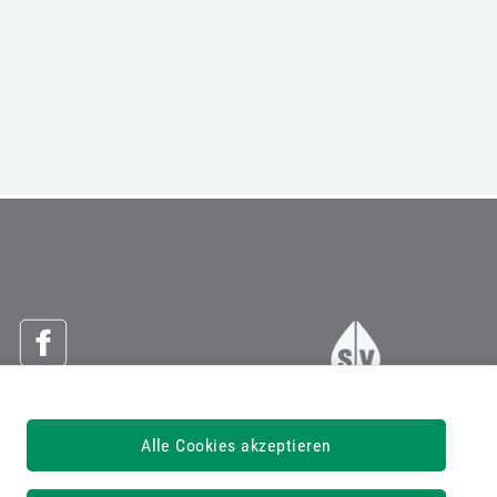
Österreichische Sozialversicherung
Alle Cookies akzeptieren
Dachverband der Sozialversicherungsträger
1030 Wien, Kundmanngasse 21