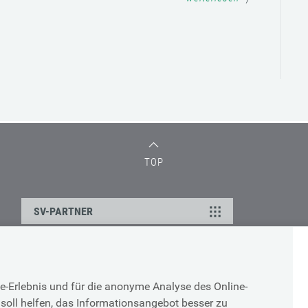
TOP
SV-PARTNER
DATENSCHUTZ
e-Erlebnis und für die anonyme Analyse des Online-
g
Cookie-Erklärung
soll helfen, das Informationsangebot besser zu