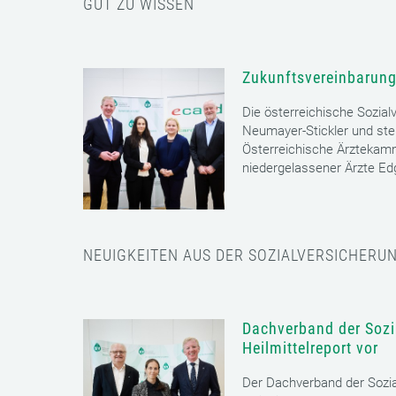
GUT ZU WISSEN
Zukunftsvereinbarung
Die österreichische Sozial
Neumayer-Stickler und ste
Österreichische Ärztekam
niedergelassener Ärzte E
NEUIGKEITEN AUS DER SOZIALVERSICHERU
Dachverband der Sozia
Heilmittelreport vor
Der Dachverband der Sozia