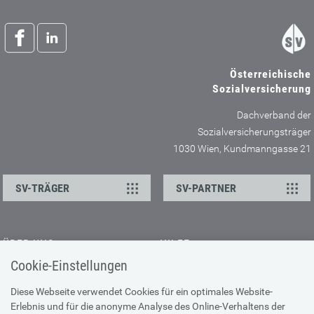
Österreichische
Sozialversicherung
Dachverband der
Sozialversicherungsträger
1030 Wien, Kundmanngasse 21
SV-TRÄGER
SV-PARTNER
ÜBER UNS
HILFE
Cookie-Einstellungen
Kontakt
Barrierefreiheitserklärung
Offene Stellen
Browser-Info & Sicherheit
Diese Webseite verwendet Cookies für ein optimales Website-
Erlebnis und für die anonyme Analyse des Online-Verhaltens der
Presse
Hilfe zur Suche